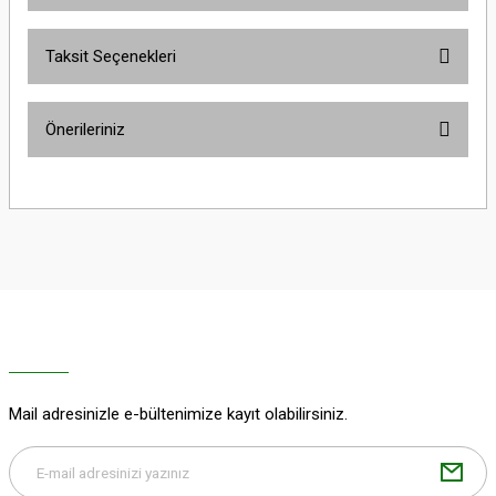
Taksit Seçenekleri
Bu ürüne ilk yorumu siz yapın!
Önerileriniz
Yorum Yaz
Bu ürünün fiyat bilgisi, resim, ürün açıklamalarında ve diğer konularda
yetersiz gördüğünüz noktaları öneri formunu kullanarak tarafımıza
iletebilirsiniz.
Görüş ve önerileriniz için teşekkür ederiz.
Ürün resmi kalitesiz, bozuk veya görüntülenemiyor.
Ürün açıklamasında eksik bilgiler bulunuyor.
Ürün bilgilerinde hatalar bulunuyor.
Ürün fiyatı diğer sitelerden daha pahalı.
Mail adresinizle e-bültenimize kayıt olabilirsiniz.
Bu ürüne benzer farklı alternatifler olmalı.