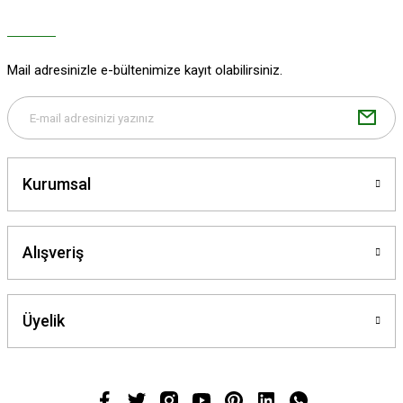
Ürün açıklamasında eksik bilgiler bulunuyor.
Ürün bilgilerinde hatalar bulunuyor.
Ürün fiyatı diğer sitelerden daha pahalı.
Mail adresinizle e-bültenimize kayıt olabilirsiniz.
Bu ürüne benzer farklı alternatifler olmalı.
Kurumsal
Gönder
Alışveriş
Üyelik