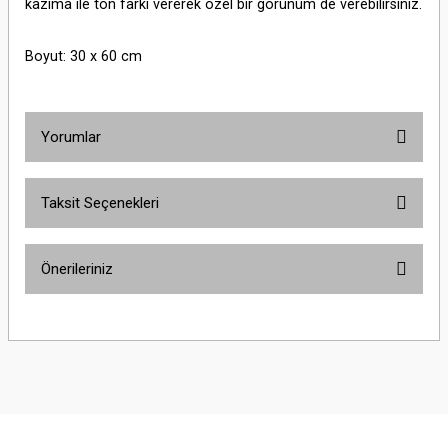
kazıma ile ton farkı vererek özel bir görünüm de verebilirsiniz.
Boyut: 30 x 60 cm
Yorumlar
Taksit Seçenekleri
Bu ürüne ilk yorumu siz yapın!
Önerileriniz
Yorum Yaz
Bu ürünün fiyat bilgisi, resim, ürün açıklamalarında ve diğer konularda
yetersiz gördüğünüz noktaları öneri formunu kullanarak tarafımıza
iletebilirsiniz.
Görüş ve önerileriniz için teşekkür ederiz.
Ürün resmi kalitesiz, bozuk veya görüntülenemiyor.