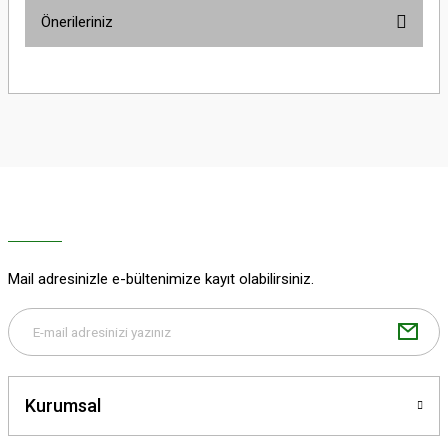
Önerileriniz
Yorum Yaz
Bu ürünün fiyat bilgisi, resim, ürün açıklamalarında ve diğer konularda
yetersiz gördüğünüz noktaları öneri formunu kullanarak tarafımıza
iletebilirsiniz.
Görüş ve önerileriniz için teşekkür ederiz.
Ürün resmi kalitesiz, bozuk veya görüntülenemiyor.
Ürün açıklamasında eksik bilgiler bulunuyor.
Ürün bilgilerinde hatalar bulunuyor.
Ürün fiyatı diğer sitelerden daha pahalı.
Mail adresinizle e-bültenimize kayıt olabilirsiniz.
Bu ürüne benzer farklı alternatifler olmalı.
Kurumsal
Gönder