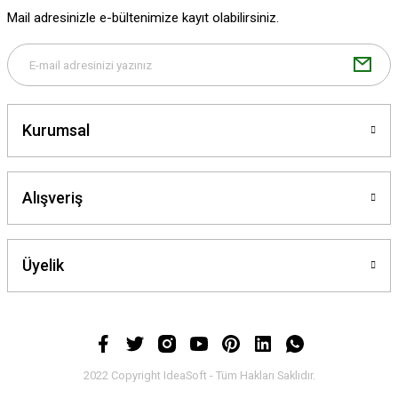
Ürün fiyatı diğer sitelerden daha pahalı.
Mail adresinizle e-bültenimize kayıt olabilirsiniz.
Bu ürüne benzer farklı alternatifler olmalı.
Kurumsal
Gönder
Alışveriş
Üyelik
2022 Copyright IdeaSoft - Tüm Hakları Saklıdır.