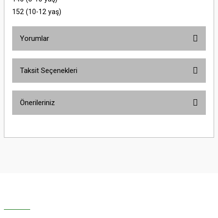
152 (10-12 yaş)
Yorumlar
Taksit Seçenekleri
Bu ürüne ilk yorumu siz yapın!
Önerileriniz
Yorum Yaz
Bu ürünün fiyat bilgisi, resim, ürün açıklamalarında ve diğer konularda
yetersiz gördüğünüz noktaları öneri formunu kullanarak tarafımıza
iletebilirsiniz.
Görüş ve önerileriniz için teşekkür ederiz.
Ürün resmi kalitesiz, bozuk veya görüntülenemiyor.
Ürün açıklamasında eksik bilgiler bulunuyor.
Ürün bilgilerinde hatalar bulunuyor.