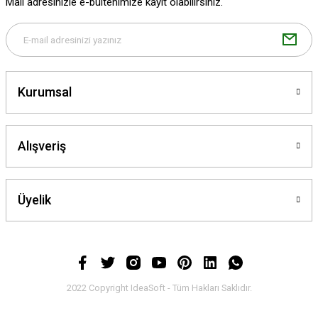
Mail adresinizle e-bültenimize kayıt olabilirsiniz.
Bu ürüne benzer farklı alternatifler olmalı.
Kurumsal
Gönder
Alışveriş
Üyelik
2022 Copyright IdeaSoft - Tüm Hakları Saklıdır.