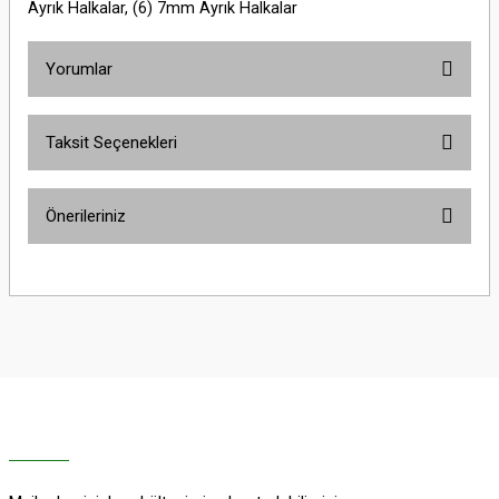
Ayrık Halkalar, (6) 7mm Ayrık Halkalar
Yorumlar
Taksit Seçenekleri
Bu ürüne ilk yorumu siz yapın!
Önerileriniz
Yorum Yaz
Bu ürünün fiyat bilgisi, resim, ürün açıklamalarında ve diğer konularda
yetersiz gördüğünüz noktaları öneri formunu kullanarak tarafımıza
iletebilirsiniz.
Görüş ve önerileriniz için teşekkür ederiz.
Ürün resmi kalitesiz, bozuk veya görüntülenemiyor.
Ürün açıklamasında eksik bilgiler bulunuyor.
Ürün bilgilerinde hatalar bulunuyor.
Ürün fiyatı diğer sitelerden daha pahalı.