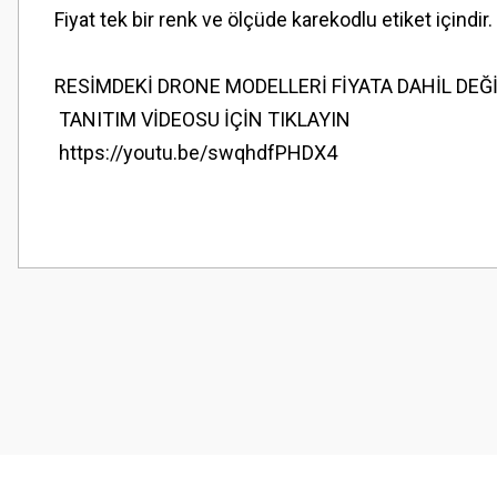
Fiyat tek bir renk ve ölçüde karekodlu etiket içindir.
RESİMDEKİ DRONE MODELLERİ FİYATA DAHİL DEĞİL
TANITIM VİDEOSU İÇİN TIKLAYIN
https://youtu.be/swqhdfPHDX4
Bu ürünün fiyat bilgisi, resim, ürün açıklamalarında ve diğer konularda
Görüş ve önerileriniz için teşekkür ederiz.
Ürün resmi kalitesiz, bozuk veya görüntülenemiyor.
Ürün açıklamasında eksik bilgiler bulunuyor.
Ürün bilgilerinde hatalar bulunuyor.
Ürün fiyatı diğer sitelerden daha pahalı.
Bu ürüne benzer farklı alternatifler olmalı.