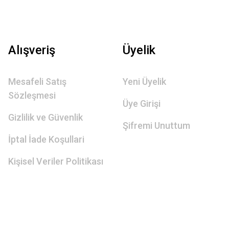
Alışveriş
Üyelik
Mesafeli Satış
Yeni Üyelik
Sözleşmesi
Üye Girişi
Gizlilik ve Güvenlik
Şifremi Unuttum
İptal İade Koşullari
Kişisel Veriler Politikası