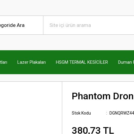
ları
Lazer Plakaları
HSGM TERMAL KESİCİLER
Duman Fi
Phantom Drone
Stok Kodu
DGNQRWZ44
380,73 TL