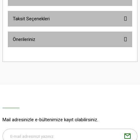
Taksit Seçenekleri
Bu ürüne ilk yorumu siz yapın!
Önerileriniz
Yorum Yaz
Bu ürünün fiyat bilgisi, resim, ürün açıklamalarında ve diğer konularda
yetersiz gördüğünüz noktaları öneri formunu kullanarak tarafımıza
iletebilirsiniz.
Görüş ve önerileriniz için teşekkür ederiz.
Ürün resmi kalitesiz, bozuk veya görüntülenemiyor.
Ürün açıklamasında eksik bilgiler bulunuyor.
Ürün bilgilerinde hatalar bulunuyor.
Ürün fiyatı diğer sitelerden daha pahalı.
Mail adresinizle e-bültenimize kayıt olabilirsiniz.
Bu ürüne benzer farklı alternatifler olmalı.