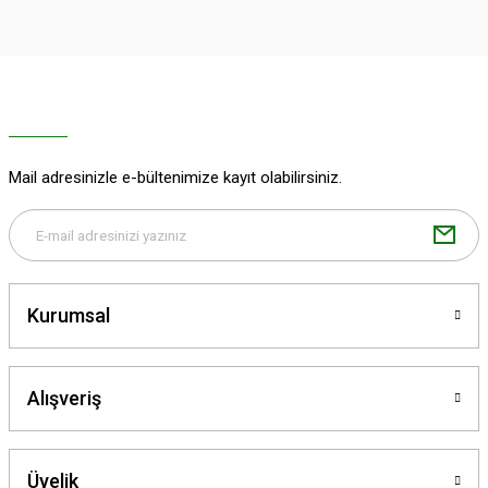
Görüş ve önerileriniz için teşekkür ederiz.
Ürün resmi kalitesiz, bozuk veya görüntülenemiyor.
Ürün açıklamasında eksik bilgiler bulunuyor.
Ürün bilgilerinde hatalar bulunuyor.
Ürün fiyatı diğer sitelerden daha pahalı.
Mail adresinizle e-bültenimize kayıt olabilirsiniz.
Bu ürüne benzer farklı alternatifler olmalı.
Kurumsal
Gönder
Alışveriş
Üyelik