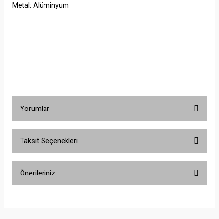
Metal: Alüminyum
Yorumlar
Taksit Seçenekleri
Bu ürüne ilk yorumu siz yapın!
Önerileriniz
Yorum Yaz
Bu ürünün fiyat bilgisi, resim, ürün açıklamalarında ve diğer konularda
yetersiz gördüğünüz noktaları öneri formunu kullanarak tarafımıza
iletebilirsiniz.