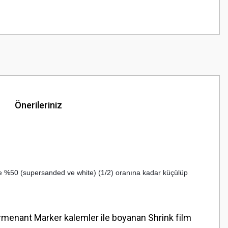
Önerileriniz
5) ve %50 (supersanded ve white) (1/2) oranına kadar küçülüp
e Permenant Marker kalemler ile boyanan Shrink film