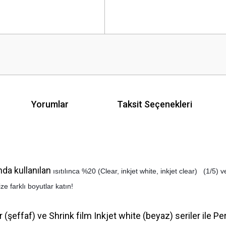
Yorumlar
Taksit Seçenekleri
ında kullanılan
ısıtılınca %20 (Clear, inkjet white, inkjet clear) (1/
e farklı boyutlar katın!
ear (şeffaf) ve Shrink film Inkjet white (beyaz) seriler il