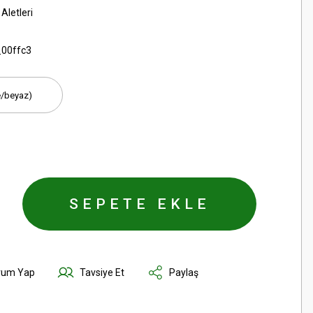
Aletleri
_00ffc3
SEPETE EKLE
rum Yap
Tavsiye Et
Paylaş