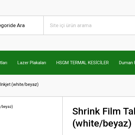
ları
Lazer Plakaları
HSGM TERMAL KESİCİLER
Duman Fi
 Inkjet (white/beyaz)
Shrink Film Tak
(white/beyaz)