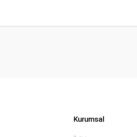
 yetersiz gördüğünüz noktaları öneri formunu kullanarak tarafımıza iletebilirsini
Bu ürüne ilk yorumu siz yapın!
Yorum Yaz
Gönder
Kurumsal