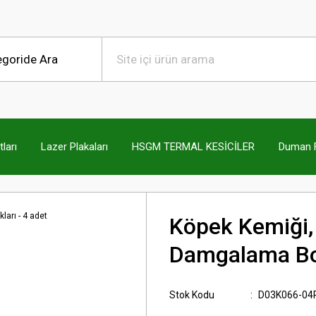
ları
Lazer Plakaları
HSGM TERMAL KESİCİLER
Duman Fi
Köpek Kemiği, 
Damgalama Boş
Stok Kodu
D03K066-04