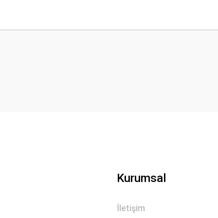
 yetersiz gördüğünüz noktaları öneri formunu kullanarak tarafımıza iletebilirsini
Bu ürüne ilk yorumu siz yapın!
Yorum Yaz
Gönder
Kurumsal
İletişim