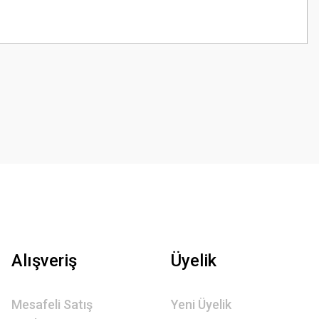
z.
Alışveriş
Üyelik
Mesafeli Satış
Yeni Üyelik