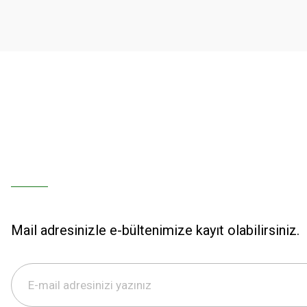
Ürün bilgilerinde hatalar bulunuyor.
Ürün fiyatı diğer sitelerden daha pahalı.
Bu ürüne benzer farklı alternatifler olmalı.
Mail adresinizle e-bültenimize kayıt olabilirsiniz.