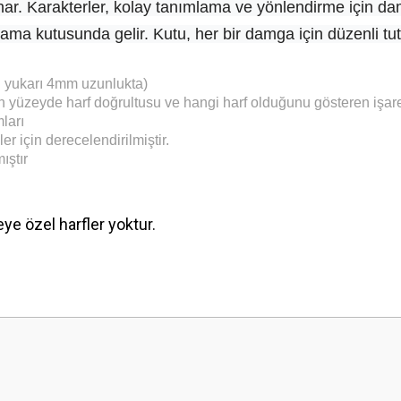
ar. Karakterler, kolay tanımlama ve yönlendirme için dam
ama kutusunda gelir. Kutu, her bir damga için düzenli tutm
 yukarı 4mm uzunlukta)
n yüzeyde harf doğrultusu ve hangi harf olduğunu gösteren işar
ları
 için derecelendirilmiştir.
ıştır
eye özel harfler yoktur.
 yetersiz gördüğünüz noktaları öneri formunu kullanarak tarafımıza iletebilirsini
Bu ürüne ilk yorumu siz yapın!
Yorum Yaz