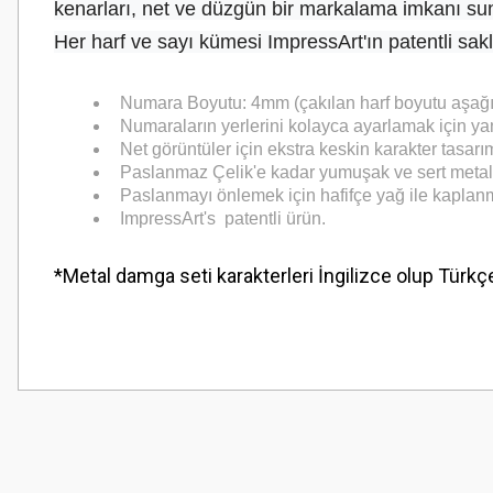
kenarları, net ve düzgün bir markalama imkanı sun
Her harf ve sayı kümesi ImpressArt'ın patentli sakl
Numara Boyutu: 4mm (çakılan harf boyutu aşağı
Numaraların yerlerini kolayca ayarlamak için ya
Net görüntüler için ekstra keskin karakter tasarım
Paslanmaz Çelik'e kadar yumuşak ve sert metaller
Paslanmayı önlemek için hafifçe yağ ile kaplanm
ImpressArt's patentli ürün.
*Metal damga seti karakterleri İngilizce olup Türkç
Bu ürünün fiyat bilgisi, resim, ürün açıklamalarında ve diğer konularda
Görüş ve önerileriniz için teşekkür ederiz.
Ürün resmi kalitesiz, bozuk veya görüntülenemiyor.
Ürün açıklamasında eksik bilgiler bulunuyor.