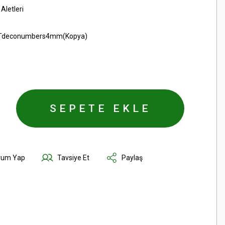
Aletleri
Tdeconumbers4mm(Kopya)
SEPETE EKLE
rum Yap
Tavsiye Et
Paylaş