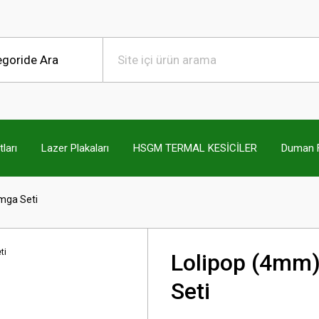
ları
Lazer Plakaları
HSGM TERMAL KESİCİLER
Duman Fi
mga Seti
Lolipop (4mm
Seti