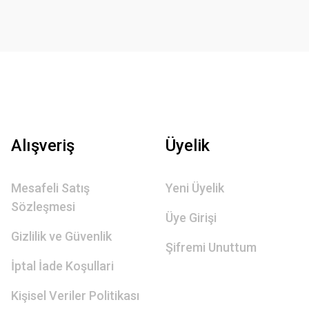
Alışveriş
Üyelik
Mesafeli Satış
Yeni Üyelik
Sözleşmesi
Üye Girişi
Gizlilik ve Güvenlik
Şifremi Unuttum
İptal İade Koşullari
Kişisel Veriler Politikası