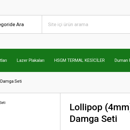
ları
Lazer Plakaları
HSGM TERMAL KESİCİLER
Duman Fi
f Damga Seti
Lollipop (4mm
Damga Seti