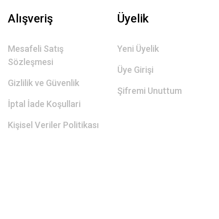
Alışveriş
Üyelik
Mesafeli Satış
Yeni Üyelik
Sözleşmesi
Üye Girişi
Gizlilik ve Güvenlik
Şifremi Unuttum
İptal İade Koşullari
Kişisel Veriler Politikası