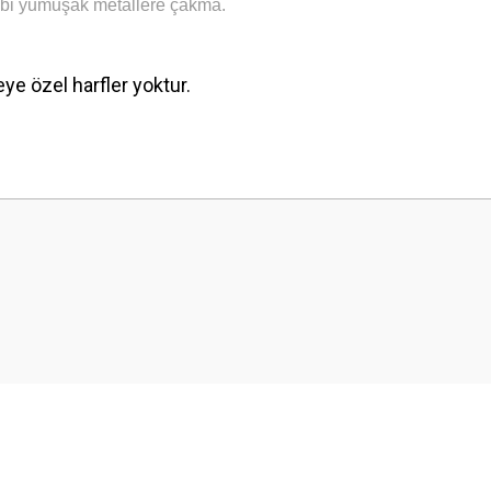
 gibi yumuşak metallere çakma.
eye özel harfler yoktur.
 yetersiz gördüğünüz noktaları öneri formunu kullanarak tarafımıza iletebilirsini
Bu ürüne ilk yorumu siz yapın!
Yorum Yaz