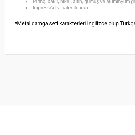
Pirinç, bakır, nikel, altın, gümüş ve alüminyum
ImpressArt's patentli ürün.
*Metal damga seti karakterleri İngilizce olup Türkç
Bu ürünün fiyat bilgisi, resim, ürün açıklamalarında ve diğer konularda
Görüş ve önerileriniz için teşekkür ederiz.
Ürün resmi kalitesiz, bozuk veya görüntülenemiyor.
Ürün açıklamasında eksik bilgiler bulunuyor.
Ürün bilgilerinde hatalar bulunuyor.
Ürün fiyatı diğer sitelerden daha pahalı.
Bu ürüne benzer farklı alternatifler olmalı.