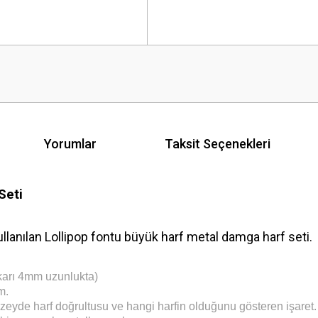
Yorumlar
Taksit Seçenekleri
Seti
llanılan Lollipop fontu büyük harf metal damga harf seti.
karı 4mm uzunlukta)
m.
üzeyde harf doğrultusu ve hangi harfin olduğunu gösteren işaret