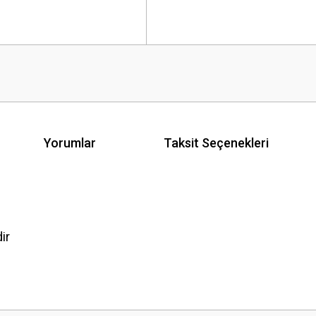
Yorumlar
Taksit Seçenekleri
ir
 yetersiz gördüğünüz noktaları öneri formunu kullanarak tarafımıza iletebilirsini