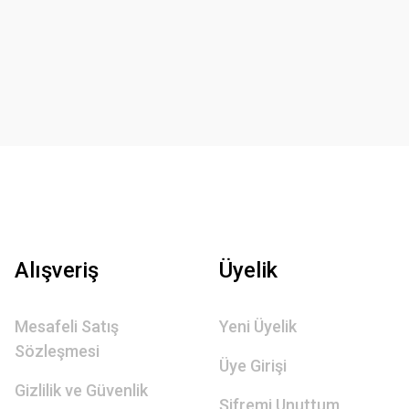
Alışveriş
Üyelik
Mesafeli Satış
Yeni Üyelik
Sözleşmesi
Üye Girişi
Gizlilik ve Güvenlik
Şifremi Unuttum