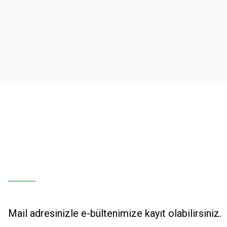
Ürün resmi kalitesiz, bozuk veya görüntülenemiyor.
Ürün açıklamasında eksik bilgiler bulunuyor.
Ürün bilgilerinde hatalar bulunuyor.
Ürün fiyatı diğer sitelerden daha pahalı.
Bu ürüne benzer farklı alternatifler olmalı.
Mail adresinizle e-bültenimize kayıt olabilirsiniz.