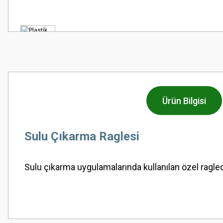
Ürün Bilgisi
Sulu Çıkarma Raglesi
Sulu çıkarma uygulamalarında kullanılan özel ragled
Bu ürünün fiyat bilgisi, resim, ürün açıklamalarında ve diğer konularda
Görüş ve önerileriniz için teşekkür ederiz.