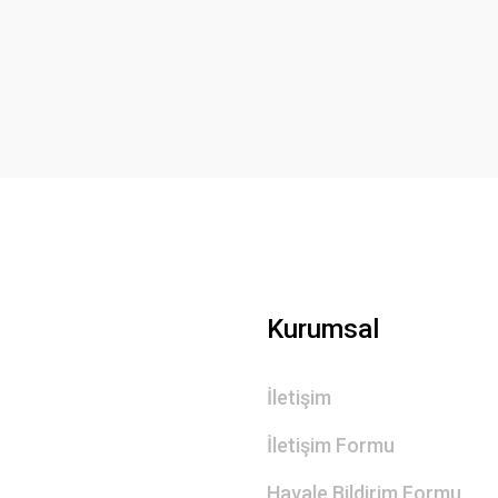
Bu ürüne ilk yorumu siz yapın!
Yorum Yaz
Gönder
Kurumsal
İletişim
İletişim Formu
Havale Bildirim Formu