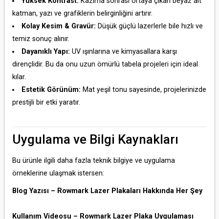
Yüksek Kontrast:
Kazıma sonrası ortaya çıkan beyaz alt
katman, yazı ve grafiklerin belirginliğini artırır.
Kolay Kesim & Gravür:
Düşük güçlü lazerlerle bile hızlı ve
temiz sonuç alınır.
Dayanıklı Yapı:
UV ışınlarına ve kimyasallara karşı
dirençlidir. Bu da onu uzun ömürlü tabela projeleri için ideal
kılar.
Estetik Görünüm:
Mat yeşil tonu sayesinde, projelerinizde
prestijli bir etki yaratır.
Uygulama ve Bilgi Kaynakları
Bu ürünle ilgili daha fazla teknik bilgiye ve uygulama
örneklerine ulaşmak istersen:
Blog Yazısı – Rowmark Lazer Plakaları Hakkında Her Şey
Kullanım Videosu – Rowmark Lazer Plaka Uygulaması