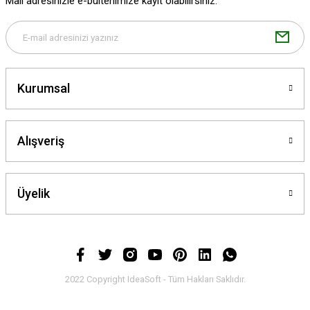
Mail adresinizle e-bültenimize kayıt olabilirsiniz.
Bu ürüne benzer farklı alternatifler olmalı.
Kurumsal
Gönder
Alışveriş
Üyelik
2022 Copyright IdeaSoft - Tüm Hakları Saklıdır.