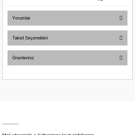
Yorumlar
Taksit Seçenekleri
Bu ürüne ilk yorumu siz yapın!
Önerileriniz
Yorum Yaz
Bu ürünün fiyat bilgisi, resim, ürün açıklamalarında ve diğer konularda
yetersiz gördüğünüz noktaları öneri formunu kullanarak tarafımıza
iletebilirsiniz.
Görüş ve önerileriniz için teşekkür ederiz.
Ürün resmi kalitesiz, bozuk veya görüntülenemiyor.
Ürün açıklamasında eksik bilgiler bulunuyor.
Ürün bilgilerinde hatalar bulunuyor.
Ürün fiyatı diğer sitelerden daha pahalı.