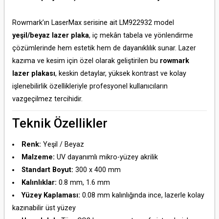
Rowmark’ın LaserMax serisine ait LM922932 model
yeşil/beyaz lazer plaka
, iç mekân tabela ve yönlendirme
çözümlerinde hem estetik hem de dayanıklılık sunar. Lazer
kazıma ve kesim için özel olarak geliştirilen bu
rowmark
lazer plakası
, keskin detaylar, yüksek kontrast ve kolay
işlenebilirlik özellikleriyle profesyonel kullanıcıların
vazgeçilmez tercihidir.
Teknik Özellikler
Renk:
Yeşil / Beyaz
Malzeme:
UV dayanımlı mikro-yüzey akrilik
Standart Boyut:
300 x 400 mm
Kalınlıklar:
0.8 mm, 1.6 mm
Yüzey Kaplaması:
0.08 mm kalınlığında ince, lazerle kolay
kazınabilir üst yüzey