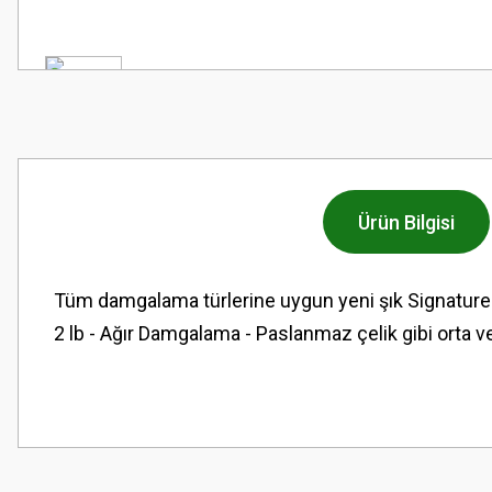
Ürün Bilgisi
Tüm damgalama türlerine uygun yeni şık Signature 
2 lb - Ağır Damgalama - Paslanmaz çelik gibi orta v
Bu ürünün fiyat bilgisi, resim, ürün açıklamalarında ve diğer konularda
Görüş ve önerileriniz için teşekkür ederiz.