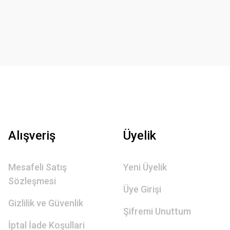
Alışveriş
Üyelik
Mesafeli Satış
Yeni Üyelik
Sözleşmesi
Üye Girişi
Gizlilik ve Güvenlik
Şifremi Unuttum
İptal İade Koşullari