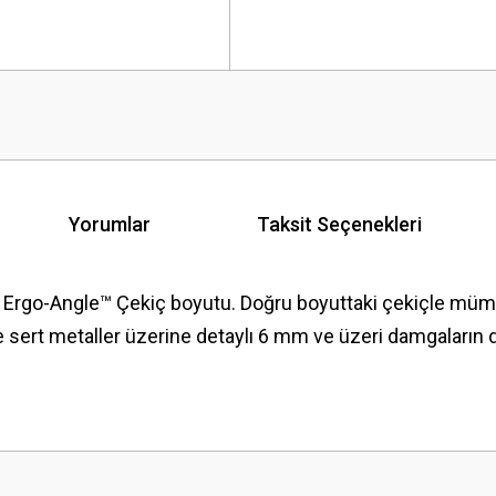
Yorumlar
Taksit Seçenekleri
Ergo-Angle™ Çekiç boyutu. Doğru boyuttaki çekiçle mümkü
e sert metaller üzerine detaylı 6 mm ve üzeri damgaların 
 yetersiz gördüğünüz noktaları öneri formunu kullanarak tarafımıza iletebilirsini
Bu ürüne ilk yorumu siz yapın!