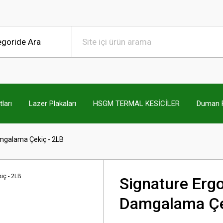
ları
Lazer Plakaları
HSGM TERMAL KESİCİLER
Duman Fi
mgalama Çekiç - 2LB
Signature Erg
Damgalama Çe