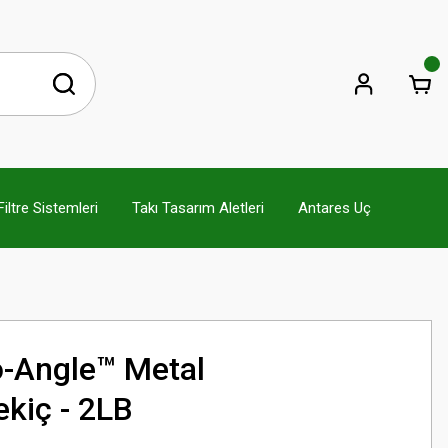
ltre Sistemleri
Takı Tasarım Aletleri
Antares Uç
o-Angle™ Metal
kiç - 2LB