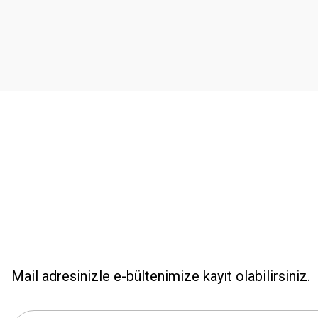
Ürün resmi kalitesiz, bozuk veya görüntülenemiyor.
Ürün açıklamasında eksik bilgiler bulunuyor.
Ürün bilgilerinde hatalar bulunuyor.
Ürün fiyatı diğer sitelerden daha pahalı.
Bu ürüne benzer farklı alternatifler olmalı.
Mail adresinizle e-bültenimize kayıt olabilirsiniz.