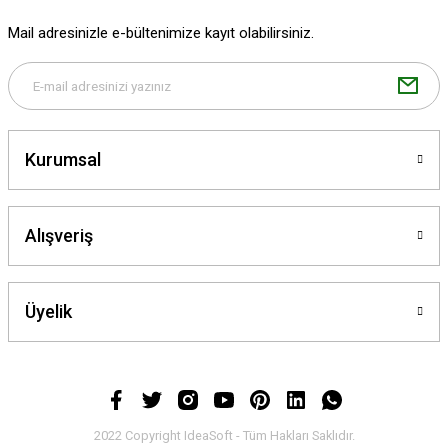
Ürün fiyatı diğer sitelerden daha pahalı.
Mail adresinizle e-bültenimize kayıt olabilirsiniz.
Bu ürüne benzer farklı alternatifler olmalı.
Kurumsal
Gönder
Alışveriş
Üyelik
2022 Copyright IdeaSoft - Tüm Hakları Saklıdır.