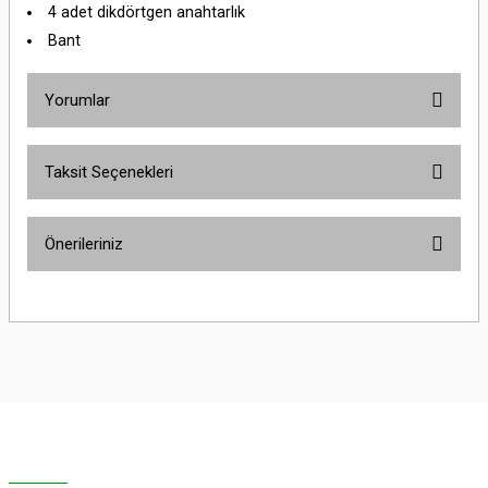
4 adet dikdörtgen anahtarlık
Bant
Yorumlar
Taksit Seçenekleri
Bu ürüne ilk yorumu siz yapın!
Önerileriniz
Yorum Yaz
Bu ürünün fiyat bilgisi, resim, ürün açıklamalarında ve diğer konularda
yetersiz gördüğünüz noktaları öneri formunu kullanarak tarafımıza
iletebilirsiniz.
Görüş ve önerileriniz için teşekkür ederiz.
Ürün resmi kalitesiz, bozuk veya görüntülenemiyor.
Ürün açıklamasında eksik bilgiler bulunuyor.
Ürün bilgilerinde hatalar bulunuyor.