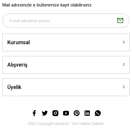
Ürün fiyatı diğer sitelerden daha pahalı.
Mail adresinizle e-bültenimize kayıt olabilirsiniz.
Bu ürüne benzer farklı alternatifler olmalı.
Kurumsal
Gönder
Alışveriş
Üyelik
2022 Copyright IdeaSoft - Tüm Hakları Saklıdır.