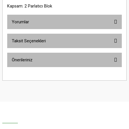
Kapsam: 2 Parlatıcı Blok
Yorumlar
Taksit Seçenekleri
Bu ürüne ilk yorumu siz yapın!
Önerileriniz
Yorum Yaz
Bu ürünün fiyat bilgisi, resim, ürün açıklamalarında ve diğer konularda
yetersiz gördüğünüz noktaları öneri formunu kullanarak tarafımıza
iletebilirsiniz.
Görüş ve önerileriniz için teşekkür ederiz.
Ürün resmi kalitesiz, bozuk veya görüntülenemiyor.
Ürün açıklamasında eksik bilgiler bulunuyor.
Ürün bilgilerinde hatalar bulunuyor.